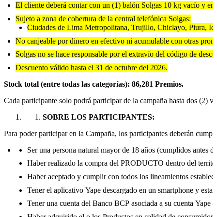
El cliente deberá contar con un (1) balón Solgas 10 kg vacío y en
Sujeto a zona de cobertura de la central telefónica Solgas:
Ciudades de Lima Metropolitana, Trujillo, Chiclayo, Piura, I
No canjeable por dinero en efectivo ni acumulable con otras prom
Solgas no se hace responsable por el extravío del código de descu
Descuento válido hasta el 31 de octubre del 2026.
Stock total (entre todas las categorías): 86,281 Premios.
Cada participante solo podrá participar de la campaña hasta dos (2) ve
SOBRE LOS PARTICIPANTES:
Para poder participar en la Campaña, los participantes deberán cumplir 
Ser una persona natural mayor de 18 años (cumplidos antes de 
Haber realizado la compra del PRODUCTO dentro del territor
Haber aceptado y cumplir con todos los lineamientos establec
Tener el aplicativo Yape descargado en un smartphone y estar 
Tener una cuenta del Banco BCP asociada a su cuenta Yape de 
Haber adquirido el o los Productos en calidad de consumidor f